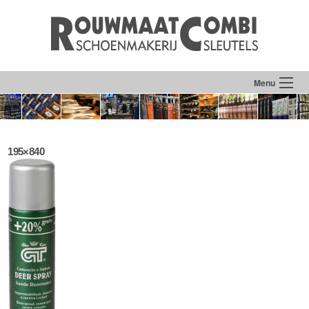
Menu
195×840