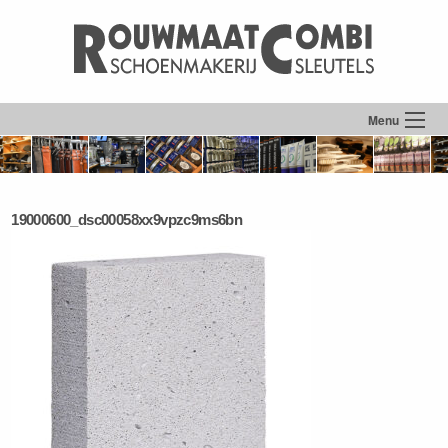
Menu
19000600_dsc00058xx9vpzc9ms6bn