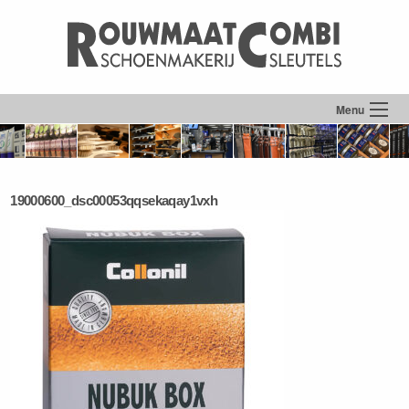
Menu
19000600_dsc00053qqsekaqay1vxh