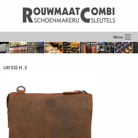
Menu
UR 531 H_3