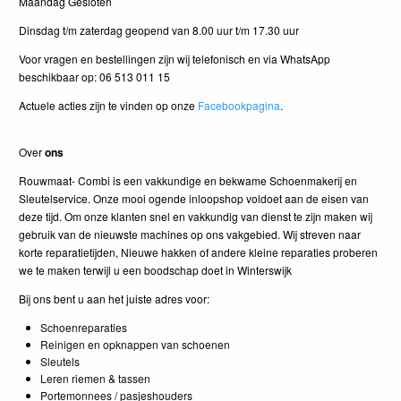
Maandag Gesloten
Dinsdag t/m zaterdag geopend van 8.00 uur t/m 17.30 uur
Voor vragen en bestellingen zijn wij telefonisch en via WhatsApp
beschikbaar op: 06 513 011 15
Actuele acties zijn te vinden op onze
Facebookpagina
.
Over
ons
Rouwmaat- Combi is een vakkundige en bekwame Schoenmakerij en
Sleutelservice. Onze mooi ogende inloopshop voldoet aan de eisen van
deze tijd. Om onze klanten snel en vakkundig van dienst te zijn maken wij
gebruik van de nieuwste machines op ons vakgebied. Wij streven naar
korte reparatietijden, Nieuwe hakken of andere kleine reparaties proberen
we te maken terwijl u een boodschap doet in Winterswijk
Bij ons bent u aan het juiste adres voor:
Schoenreparaties
Reinigen en opknappen van schoenen
Sleutels
Leren riemen & tassen
Portemonnees / pasjeshouders