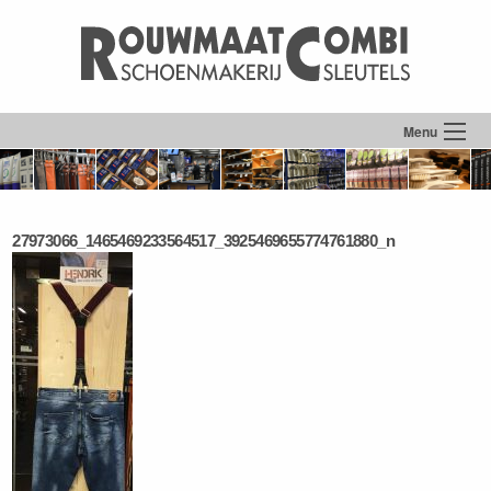
Menu
27973066_1465469233564517_3925469655774761880_n